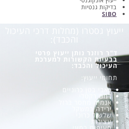
ייעוץ אונקוגנטי
בדיקות גנטיות
SIBO
ייעוץ גסטרו (מחלות דרכי העיכול
והכבד):
ד"ר רוזנר נותן ייעוץ פרטי
בבעיות הקשורות למערכת
העיכול והכבד:
תחומי ייעוץ:
כאבי בטן כרוניים
דמם רקטלי
אנמיה מחסר ברזל
ירידה במשקל
שלשול כרוני
עצירות
סעיפים במעי