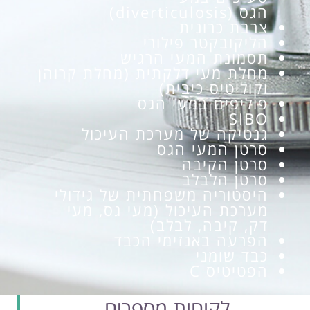
הגס (diverticulosis)
צרבת כרונית
הליקובקטר פילורי
תסמונת המעי הרגיש
מחלת מעי דלקתית (מחלת קרוהן
וקוליטיס כיבית)
פוליפים במעי הגס
SIBO
גנטיקה של מערכת העיכול
סרטן המעי הגס
סרטן הקיבה
סרטן הלבלב
היסטוריה משפחתית של גידולי
מערכת העיכול (מעי גס, מעי
דק, קיבה, לבלב)
הפרעה באנזימי הכבד
כבד שומני
הפטיטיס C
לקוחות מספרים